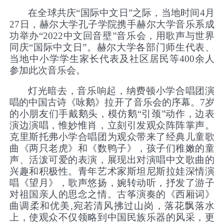
在全球共庆
“国际中文日”之际，当地时间4月
27日，赫尔大学孔子学院携手赫尔大学音乐系成
功举办“2022中文回音壁”音乐会，用歌声与世界
同庆“国际中文日”。赫尔大学各部门师生代表、
当地中小学学生家长代表及社区居民等400余人
参加此次音乐会。
灯光暗去，音乐响起，纳费顿小学合唱团演
唱的中国古诗
《咏鹅》拉开了音乐会的序幕。7岁
的小朋友们手戴鹅头，模仿鹅“引颈”动作，边表
演边演唱，惟妙惟肖，立刻引发观众阵阵掌声。
克里斯托弗小学合唱团为观众带来了经典儿童歌
曲《两只老虎》和《数鸭子》，孩子们稚嫩的童
声、活泼可爱的表演，展现出对演唱中文歌曲的
兴趣和积极性。青年艺术家斯坦尼斯拉娃深情演
唱《望月》，歌声悠扬，婉转动听，抒发了游子
对祖国亲人的思念之情。古筝演奏的《西厢词》
曲调柔和优美,宛若清风拂过山岗，落花飘落水
上，使观众不仅领略到中国民族乐器的风采，更