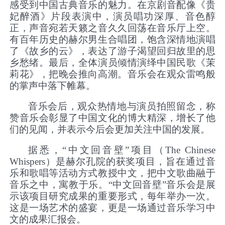
感受到中国古典音乐的魅力。在京剧音配像《贵
妃醉酒》片段表演中，演员唱功深厚、音色醇
正，声音宛若天籁之音久久回荡在音乐厅上空。
有百年历史的赫尔男生合唱团，饱含深情地演唱
了《故乡的云》，表达了游子渴望回归故里的思
乡愁绪。最后，全体演员倾情演绎中国民歌《茉
莉花》，把晚会推向高潮。音乐会在观众雷鸣般
的掌声中落下帷幕。
音乐会后，观众热情地与演员拍照留念，称
赞音乐会彰显了中国文化的博大精深，增长了他
们的见闻，并表示今后会更加关注中国的发展。
据悉，
“中文回音壁”项目（The Chinese
Whispers）是赫尔孔院的获奖项目，旨在通过音
乐和歌唱等活动方式教授中文，把中文歌曲融于
音乐之中，寓教于乐。“中文回音壁”音乐会是展
示该项目研究成果的重要形式，每年举办一次。
这是一场艺术的盛宴，更是一场通过音乐学习中
文的成果汇报会。