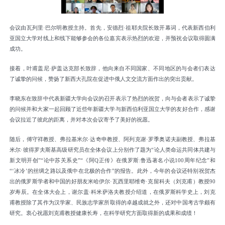
会议由瓦列里
·巴尔明
教授主持。首先，安德烈
·祖耶夫
院长
致开幕词，代表新西伯利
亚国立大学对线上和线下能够参会的各位嘉宾表示热烈的欢迎，并预祝会议取得圆满
成功。
接着，叶甫盖尼
·萨盖达克部长致辞，他向来自不同国家、不同地区的与会者们表达
了诚挚的问候，赞扬了新西大孔院在促进中俄人文交流方面作出的突出贡献。
李晓东在致辞中代表新疆大学向会议的召开表示了热烈的祝贺，向与会者表示了诚挚
的问候并和大家一起回顾了近些年新疆大学与新西伯利亚国立大学的友好合作，感谢
会议拉近了彼此的距离，并对本次会议寄予了美好的祝愿。
随后，傅守祥教授、
弗拉基米尔
·达奇申教授、阿列克谢·罗季奥诺夫
副教授
、弗拉基
米尔
·彼得罗夫斯基
高级研究员
在全体会议上分别作了题为“论人类命运共同体共建与
新文明开创”“论中苏关系史”“《阿
Q正传》在俄罗斯:鲁迅著名小说100周年纪念”和
“‘
冰冷’
的丝绸之路以及俄中在北极的合作”的报告。此外，今年
的
会议还特别祝贺杰
出的俄罗斯学者和中国的好朋友米哈伊尔
·瓦西里耶维奇·
克留科夫（刘克甫）教授90
岁寿辰
。
在全体大会上，谢尔盖
·科米萨洛夫
教授
介绍道
，在俄罗斯科学史上，
刘克
甫
教授除了其作为汉学家、民族志学家
所取得的卓越成
就
之外，还对中国考古学颇有
研究。衷心祝愿
刘克甫
教授
健康
长寿，在科学研究方面取得新的成果和成绩！