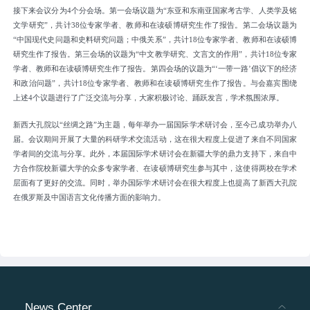
接下来会议分为
4个分会场。
第一会场议题为
“东亚和东南亚国家考古学、人类学及铭
文学研究”，共计38位专家学者、教师和在读硕博研究生作了报告。
第二会场议题为
“中国现代史问题和史料研究问题；中俄关系”，共计
18位专家学者、教师和在读硕博
研究生作了报告。
第三会场的议题为“中文教学研究、文言文的作用”，共计
18位专家
学者、教师和在读硕博研究生作了报告。
第四会场的议题为
“‘一带一路’倡议下的经济
和政治问题”，共计18位专家学者、教师和在读硕博研究生作了报告。
与会嘉宾围绕
上述
4个议题进行了广泛交流与分享，大家积极讨论、踊跃发言，学术氛围浓厚。
新西大孔院以
“丝绸之路”为主题，每年举办一届国际学术研讨会，至今己成功举办八
届。会议期间开展了大量的科研学术交流活动，这在很大程度上促进了来自不同国家
学者间的交流与分享。此外，本届国际学术研讨会在新疆大学
的
鼎力支持下，来自中
方合作院校新疆大学的众多专家学者、在读硕博研究生参与其中，这使得两校
在
学术
层面有了更好的交流
。同时，举办国际学术研讨会
在
很大程度上
也
提高了新西大孔院
在俄罗斯及中国语言文化传播
方面的影响力。
News Center