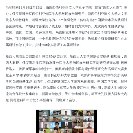
当地时间11月14
日至
15
日，由新西伯利亚国立大学孔子学院（简称
“新西大孔院”）
主
办
，俄罗斯科学院西伯利亚分院考古学与民族学研究所、
新西伯利亚国立大学人文学
院东方学教研室
、
新疆大学协办的2022“丝绸之路：传统与当代”国际学术及实践研讨
会圆满结束。本届研讨会采用了线上线下相结合的方式举办。此次共有来自俄罗斯、
中国、德国、英国、哈萨克斯坦、乌兹别克斯坦和伊朗7个国家
25
个城市
40
多所著名
高校、顶尖科研院所
、
中小学
和博物馆
的
97
名专家学者、教师和在读硕博研究生在本
届研讨会做了报告。共计
200余人聆听了本届研讨会
。
新西大教育出口部部长叶甫盖尼
·萨盖达克，新西大人文学院院长安德烈·祖耶夫，新
西大教授、俄罗斯科学院西伯利亚分院考古学与民族学研究所副研究员谢尔盖·科米
萨洛夫，
俄罗斯军事科学院
院士
、俄罗斯
科学院中国与现代亚洲研究所
高级
研究员弗
拉基米尔
·彼得罗夫斯基，西伯利亚联邦大学教授、
俄罗斯
科学院东方学研究所
高级
研究员
弗拉基米尔
·达奇申，
圣彼得堡国立大学东方系
副教授、中国文学专家、翻译
家阿列克谢
·罗季奥诺夫
，
阿尔泰国立师范大学教授瓦列里
·巴尔明
，
新疆大学国际交
流与合作处处长李晓东，新疆大学教授、天山学者傅守祥，新西大孔院
俄方
院长尤利
娅
·阿扎莲科和中方院长毕新惠等一同出席了
会议
。