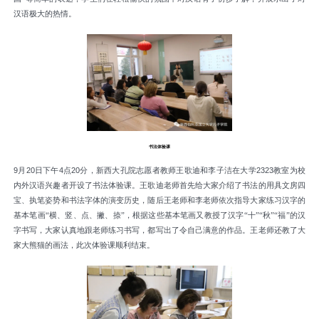
汉语极大的热情
。
书法体验课
9
月
20
日下午
4
点
20
分
，
新西大孔院志愿者教师王歌迪和李子洁在大学
2323
教室为校
内外汉语兴趣者开设了书法体验课
。
王歌迪老师首先给大家介绍了书法的用具文房四
宝
、
执笔姿势和书法字体的演变历史
，
随后王老师和李老师依次指导大家练习汉字的
基本笔画
“横
、
竖
、
点
、
撇
、
捺
”
，
根据这些基本笔画又教授了汉字
“十”
“
秋
”
“
福
”
的汉
字书写
，
大家认真地跟老师练习书写
，
都写出了令自己满意的作品
。
王老师还教了大
家大熊猫的画法
，
此次体验课顺利结束
。