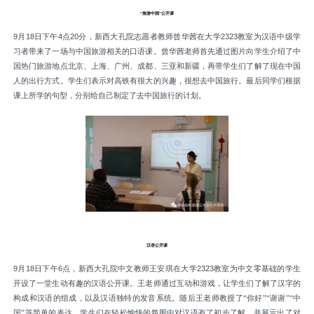
“旅游中国”公开课
9
月
18
日下午
4
点
20
分
，
新西大孔院志愿者教师曾华茜在大学
2323
教室为汉语中级学
习者带来了一场与中国旅游相关的口语课
。
曾华茜老师首先通过图片向学生介绍了中
国热门旅游地点北京
、
上海
、
广州
、
成都
、
三亚和新疆
，
再带学生们了解了现在中国
人的出行方式
。
学生们表示对高铁有很大的兴趣
，
很想去中国旅行
。
最后同学们根据
课上所学的句型
，
分别给自己制定了去中国旅行的计划
。
汉语公开课
9
月
18
日下午
6
点
，
新西大孔院中文教师王安琪在大学
2323
教室为中文零基础的学生
开设了一堂生动有趣的汉语公开课
。
王老师通过互动和游戏
，
让学生们了解了汉字的
构成和汉语的组成
，
以及汉语独特的发音系统
。
随后王老师教授了
“你好”
“谢谢”
“
中
国
”
等简单的表达
，
学生们在轻松愉快的氛围中对汉语有了初步了解
，
并展示出了对