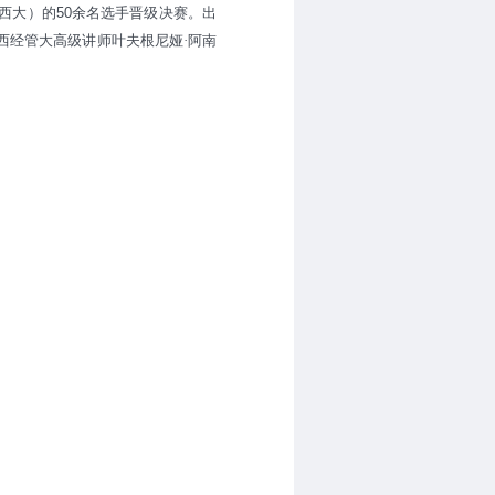
西大）的
50
余名选手晋级决赛。出
西经管大高级讲师叶夫根尼娅·阿南