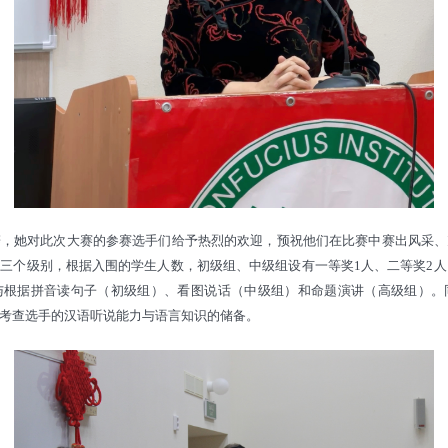
辞，她对此次大赛的参赛选手们给予热烈的欢迎，预祝他们在比赛中赛出风采、
三个级别，根据入围的学生人数，初级组、中级组设有一等奖1人、二等奖2人
与根据拼音读句子（初级组）、看图说话（中级组）和命题演讲（高级组）。
考查选手的汉语听说能力与语言知识的储备。