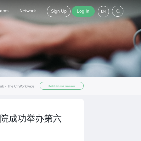
grams
Network
Sign Up
Log In
EN
ork ·
The CI Worldwide
Switch to Local Language
院成功举办第六