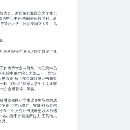
彰大会。新西伯利亚国立大学校长
汉语中心主任玛丽娜·库拉琴科
，
新
济与管理大学、阿尔泰国立大学、戈
。‍
扎莲科院长向张润琪同学颁发了孔
的工作表示肯定与赞赏，对孔院学员
和孔院中俄方院长为第二十一届“汉
斯塔西娅·马卡尔金娜颁发证书和奖
一届
“汉语桥”世界大学生中文比赛
卡尔金娜获得二等奖。‍
卡捷琳堡领区小学生比赛中取得的成
维罗妮卡
·古玛洛娃、安娜·科斯泰尔
俄小学生中文秀叶卡捷琳堡领区预选
一名小选手弗拉迪斯拉夫·图马诺夫
奖品。