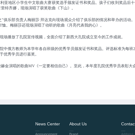
伯利亚地区小学生中文歌曲大赛获奖选手颁发证书和奖品。孩子们收到奖品后十
普里特齐娜，现场演唱了获奖歌曲《下山》。‍
之”俱乐部负责人梅丽莎·拜达克向现场观众介绍了俱乐部的情况和举办的活动
T恤。梅丽莎还现场演唱了动听的歌曲《月亮代表我的心》。‍
现场
播放了孔院宣传视频，全面介绍了新西大孔院成立至今的工作成就。
院中俄方教师为本学年各自班级的优秀学员颁发证书和奖品。评选标准为每班
于优秀学员进行嘉奖。‍
捷赫金演唱的
歌曲
MV《一定要相信自己》。至此，本年度孔院优秀学员表彰大会
News Center
About Us
Contac
Announcement
Brand
Address