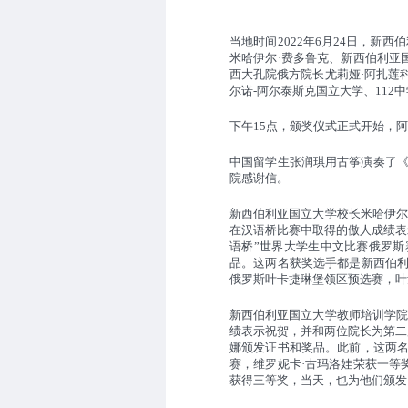
当地时间
2022年6月24日，新西
米哈伊尔
·费多鲁克、新西伯利亚
西大孔院
俄方院长尤莉娅
·阿扎莲
尔诺
-阿尔泰斯克国立大学、112
下午
15点，颁奖仪式正式开始，
中国留学生张润琪用古筝演奏了
院感谢信。
新西伯利亚国立大学校长米哈伊尔
在汉语桥比赛中取得的傲人成绩表
语桥”世界大学生中文比赛俄罗斯
品。这两名获奖选手都是新西伯
俄罗斯
叶卡捷琳堡领区预选赛，叶
新西伯利亚国立大学教师培训学院
绩表示祝贺，并和两位院长为
第二
娜颁发证书和奖品。此前，这两名
赛，维罗妮卡·古玛洛娃荣获一等
获得三等奖，
当
天，也为他们颁发