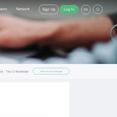
grams
Network
Sign Up
Log In
EN
ork ·
The CI Worldwide
Switch to Local Language