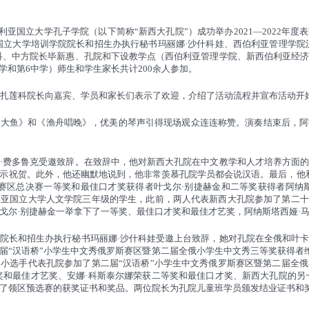
伯利亚国立大学孔子学院（以下简称“新西大孔院”）成功举办2021—2022
年度
表
国立大学培训学院院长和招生办执行秘书玛丽娜·沙什科娃、西伯利亚管理学院
科、
中方院长毕新惠、孔院和下设教学点（西伯利亚管理学院、新西伯利亚经
中学和第6中学）师生和学生家长共计200余人参加。‍
阿扎莲科院长向嘉宾、学员和家长们表示了欢迎，介绍了活动流程并宣布活动开始
《大鱼》和《渔舟唱晚》，优美的琴声引得现场观众连连称赞。演奏结束后，阿
·费多鲁克受邀致辞
。
在致辞中，他对新西大孔院在中文教学和人才培养方面
示祝贺。此外，他还幽默地说到，他非常羡慕孔院学员都会说汉语。最后，他
赛区
总决赛一等奖和最佳口才奖获得者叶戈尔·别捷赫金和二等奖获得者阿纳
利亚国立大学人文学院三年级的学生，此前，两人代表新西大孔院参加了
第二十
戈尔·别捷赫金一举拿下了一等奖、最佳口才奖和最佳才艺奖，阿纳斯塔西娅·马
院长和招生办执行秘书玛丽娜
·沙什科娃
受邀上台致辞，她对孔院在全俄和叶
届
“汉语桥”小学生中文秀俄罗斯赛区暨第二届全俄小学生中文秀
三等奖获得者
小选手代表孔院参加了第二届“汉语桥”小学生中文秀俄罗斯赛区暨第二届全
奖和最佳才艺奖、安娜·科斯泰尔娜荣获二等奖和最佳口才奖、新西大孔院的另
了领区
预选
赛的获奖证书和奖品。两位院长为孔院儿童班学员颁发结业证书和