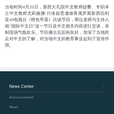
当地时间
4月
20日，新西大孔院
中文
教师赵攀、专职本
土中文教师尤莉娅娜
·
什洛娃受邀做客俄罗斯新西伯利
亚
49电视台《橙色早晨》访谈节目，两位老师与主持人
就“国际中文日”这一节日及中文相关内容进行交谈，录
制现场气氛欢乐。节目播出后反响良好，加深了当地民
众对中文的了解，对当地中文的教育事业起到了宣传作
用。‍
News Center
Announcement
News