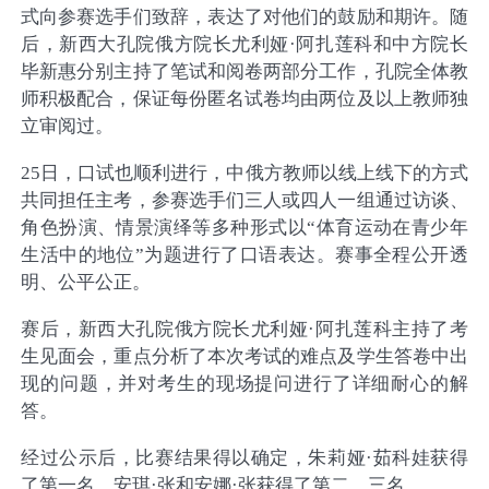
式向参赛选手们致辞，表达了对他们的鼓励和期许。随
后，新西大孔院俄方院长尤利娅·阿扎莲科和中方院长
毕新惠分别主持了笔试和阅卷两部分工作，孔院全体教
师积极配合，保证每份匿名试卷均由两位及以上教师独
立审阅过。
25日，口试也顺利进行，中俄方教师以线上线下的方式
共同担任主考，参赛选手们三人或四人一组通过访谈、
角色扮演、情景演绎等多种形式以“体育运动在青少年
生活中的地位”为题进行了口语表达。赛事全程公开透
明、公平公正。
赛后，新西大孔院俄方院长尤利娅
·阿扎莲科主持了考
生见面会，重点分析了本次考试的难点及学生答卷中出
现的问题，并对考生的现场提问进行了详细耐心的解
答。
经过公示后，比赛结果得以确定，朱莉娅
·茹科娃获得
了第一名，安琪·张和安娜·张获得了第二、三名。