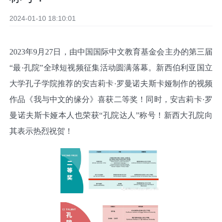
2024-01-10 18:10:01
2023
年
9
月
27
日，由中国国际中文教育基金会主办的第三届
“
最
·
孔院
”
全球短视频征集活动圆满落幕。新西伯利亚国立
大学孔子学院推荐的安吉莉卡
·
罗曼诺夫斯卡娅制作的视频
作品《我与中文的缘分》喜获二等奖！同时，安吉莉卡
·
罗
曼诺夫斯卡娅本人也荣获
“
孔院达人
”
称号！新西大孔院向
其表示热烈祝贺！