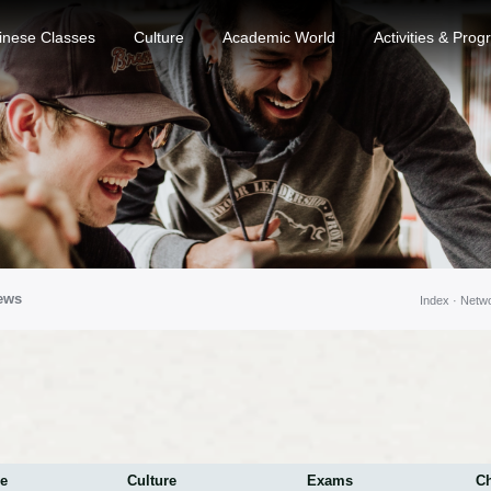
inese Classes
Culture
Academic World
Activities & Pro
ews
Index ·
Netw
e
Culture
Exams
C