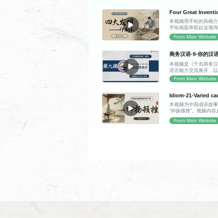
长城。抵达山脚下时
它顺着连绵的山脊铺
Four Great Inventi
山之间，比他想象中
本视频用手绘的风格
长城的雏形早在两千
手绘画面串联起这项
城墙每隔一段距离就
中国古代印刷技术从
敌情的信号站，敌楼则
From Main Website
字背后的古人智慧。 
途中，爷爷还讲了孟
代的雕版印刷术。作
砖、特制灰浆等修建
板为载体，工匠将文
商务汉语-9-你的汉
程，并介绍了明长城
完成印制。这项技术
将长城看作一道高墙
本视频是《千岛商务汉
批量复制，彻底打破
到了“不到长城非好汉”
语言能力交流展开，以
知识传播的速度得到
好” 等核心问句，掌
也十分明显：每印一
From Main Website
讲解情态动词“能”，以
字，整块木板便几乎
程搭配大量例句与互
带着对技术痛点的思
Idiom-21-Varied c
式简单实用。
印刷术诞生的趣味契
刻版时不慎刻错一字
本视频为中国成语故事
无奈之际，他突然灵
“抑扬顿挫”。视频内容
每个字都做成独立的
开始，逐步延伸到 “抑
From Main Website
换，印完还能拆分重
实际体现。视频结合丘
最终用胶泥烧制出单
调抬高，“抑” 代表
术从此迈入了灵活高
对比，能够调动听众
原技术细节，既清晰
节奏带来的表达感染
用充满烟火气的工匠
——增强语言表现力
理印刷术的发展时间
话还拓展了该词语的
改变世界的创造，往
之中，在朗诵、歌唱
的巧思。
流等场景都广泛适用
成语本源、双语释义
实用场景的探讨，内
递，又贴合演说、表
交流氛围中理解声调
达效果的小技巧。