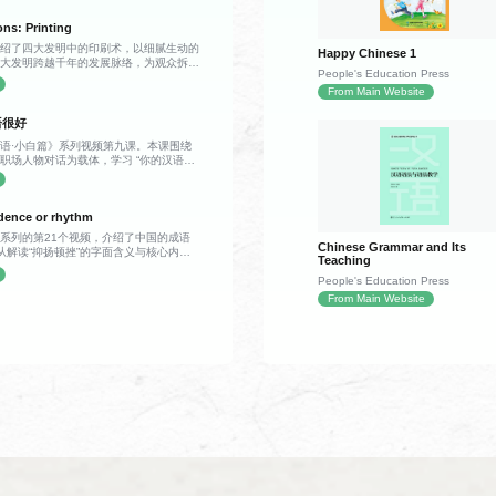
，小男孩亲眼见到了课本中描述的长城——
展延伸，宛如一条雄伟的灰色巨龙盘踞在青
ons: Printing
更加壮阔震撼。攀登途中，父亲向他讲解，
介绍了四大发明中的印刷术，以细腻生动的
Happy Chinese 1
多年前便已出现，历经漫长岁月留存至今；
伟大发明跨越千年的发展脉络，为观众拆解
有一座高耸的建筑，其中烽火台是古代传递
People's Education Press
雏形到成熟的演进之路，解锁藏在典籍与文
供守城士兵驻守屯兵、存放物资。 游览
From Main Website
视频首先回溯了印刷术的早期形态——唐
姜女哭长城的古老传说，讲解了条石、城
为印刷技术的重要开端，雕版印刷以整块木
材料，以及古人纯人力运送物料的建造历
字与图案反向雕刻于板面之上，再刷墨覆纸
语很好
的总长规模。听完这些故事，小男孩不再只
诞生后，被广泛应用于佛经、历书、医籍的
，更读懂了它承载的历史重量，也真切体会
语·小白篇》系列视频第九课。本课围绕
了手抄书籍效率低下、错漏频发的局限，让
的深意。
职场人物对话为载体，学习 “你的汉语很
了质的飞跃。但与此同时，雕版印刷的短板
握说汉语、写汉字相关日常表达。课程重点
种书籍便需雕刻一整套新版，一旦刻错一
及“的”、形容词谓语句的含义与用法。课
报废，不仅耗时费料，灵活性也大打折扣。
动跟读练习，知识点讲解通俗易懂，练习形
考，视频将镜头转向北宋时期，还原了活字
adence or rhythm
机。平民工匠毕昇常年从事雕版工作，一次
，耗费多日心血的版面眼看就要作废，满心
系列的第21个视频，介绍了中国的成语
Chinese Grammar and Its
光乍现：既然整版雕刻容错率太低，何不将
从解读“抑扬顿挫”的字面含义与核心内涵
Teaching
单字印？排版时按需组合，错字可随时替
扬顿挫” 的演说实例与生活各类场景中的
复使用。顺着这个思路，他反复试验改良，
People's Education Press
吉尔经典演说案例拆解技巧：“扬” 代表声
个活字，发明了胶泥活字印刷术，让印刷技
声调放低，二者互为相反，一抑一扬形成鲜明
From Main Website
效的新阶段。全片以清新流畅的手绘动画还
情绪、烘托演讲气势。对话深入探讨了声调
呈现了雕版与活字印刷的完整操作流程，也
力，清晰剖析抑扬顿挫这一语言手法的作用
故事让历史变得鲜活可感。观众既能系统梳
，让表达更有感染力、更容易传递情绪。对
线，也能从毕昇的发明过程里体会到，很多
现实应用场景，说明抑扬顿挫不只用在演讲
往就源于日常里的一次意外、一份不肯将就
、戏剧表演、乐器演奏、课堂教学、辩论交
。整场交流以轻松互动的聊天形式推进，从
、经典演说案例，再到语言技巧原理与日常
容丰富接地气，既有中华成语文化知识的传
演、日常沟通等各类场景，让观众在轻松的
节奏的表达魅力，掌握巧用语音起伏增强表