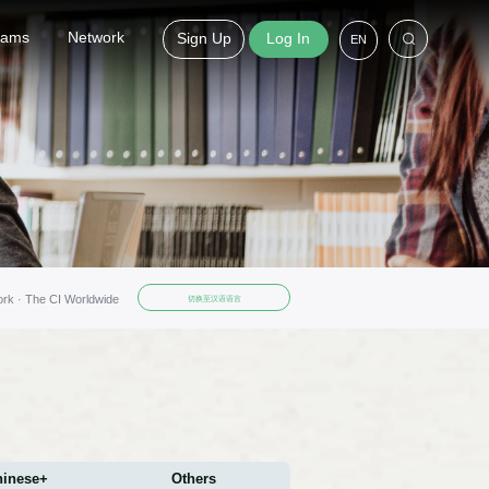
grams
Network
Sign Up
Log In
EN
ork ·
The CI Worldwide
切换至汉语语言
hinese+
Others