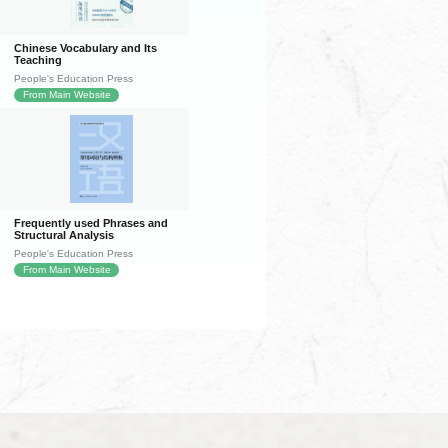
Chinese Vocabulary and Its
Teaching
People's Education Press
From Main Website
Frequently used Phrases and
Structural Analysis
People's Education Press
From Main Website