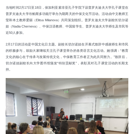
当地时间2月17日至18日，保加利亚索非亚孔子学院下设普罗夫迪夫大学孔子课堂在
普罗夫迪夫大学坎帕斯多功能厅举办为期两天的中保文化节活动。活动由中文教师王
莹和本土教师爱丽（Elitsa Milanova）共同策划组织。普罗夫迪夫大学副校长切尔诺
娃（Nadia Cherneva）、中保汉语教师、中国留学生、普罗夫迪夫大学师生及市民等
近50人参加。
2月17日的活动是中国文化日主题。副校长切尔诺娃在开幕式致辞中感谢师生和市民
的积极参与，鼓励大家继续关注孔子课堂举办的各类语言文化活动。她强调：“教育
文化的核心在于传承与发展传统文化，中保教育工作者正为此共同努力。”致辞后，
切尔诺娃副校长向大学图书馆颁发“特别贡献奖”，表彰其对孔子课堂活动的长期支
持。