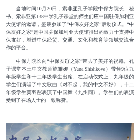
当地时间
10
月
20
日，索非亚孔子学院中保方院长、秘
书、索非亚第
138
中学孔子课堂的师生们应中国驻保加利亚
大使馆的邀请，盛装参加了“中保友好之家”启动仪式。“中
保友好之家”是中国驻保加利亚大使馆推出的致力于支持中
保友好，增进中保经贸、交通、文化和教育等领域交流合
作的平台。
中保方院长向“中保友谊之家”带去了美好的祝愿。孔
子课堂本土中文教师施雅娜（
Yana Shishkova
）带领
9
位九
年级学生和十二年级学生出席。在启动仪式上，九年级的
学生们演唱了中文歌曲《对不起，我的中文不好》，十二
年级学生莫羽彤表演了中国舞《九州同》。学生们的表演
受到了在场人士的一致称赞。