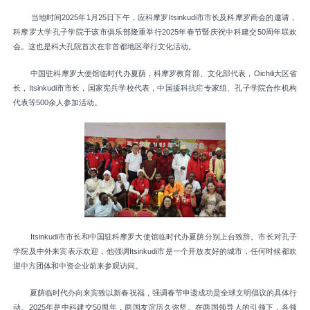
当地时间2025年1月25日下午，应科摩罗Itsinkudi市市长及科摩罗商会的邀请，
科摩罗大学孔子学院于该市俱乐部隆重举行2025年春节暨庆祝中科建交50周年联欢
会。这也是科大孔院首次在非首都地区举行文化活动。
中国驻科摩罗大使馆临时代办夏荫，科摩罗教育部、文化部代表，Oichili大区省
长，Itsinkudi市市长，国家宪兵学校代表，中国援科抗疟专家组、孔子学院合作机构
代表等500余人参加活动。
Itsinkudi市市长和中国驻科摩罗大使馆临时代办夏荫分别上台致辞。市长对孔子
学院及中外来宾表示欢迎，他强调Itsinkudi市是一个开放友好的城市，任何时候都欢
迎中方团体和中资企业前来参观访问。
夏荫临时代办向来宾致以新春祝福，强调春节申遗成功是全球文明倡议的具体行
动。2025年是中科建交50周年，两国友谊历久弥坚。在两国领导人的引领下，各领