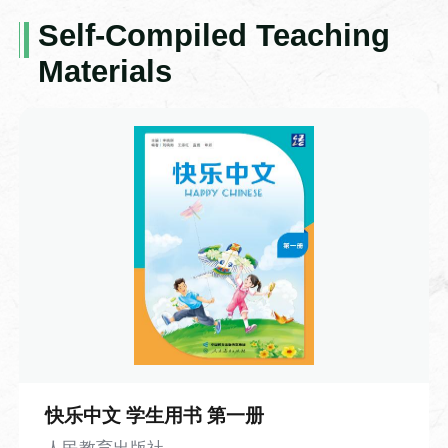
制，彻底打破了手抄书籍效率低下、错漏
Self-Compiled Teaching
Class Hours
频发的局限，让知识传播的速度得到了质
商务汉语-9-你的汉语很好
2 Class Hours
Materials
的飞跃。但与此同时，雕版印刷的短板也
本视频是《千岛商务汉语·小白篇》系列视
十分明显：每印一种书籍便需雕刻一整套
频第九课。本课围绕语言能力交流展开，
From Main Website
Teaching Materials
新版，一旦刻错一字，整块木板便几乎报
以职场人物对话为载体，学习 “你的汉语很
교사 지정 교재
废，不仅耗时费料，灵活性也大打折扣。
好” 等核心问句，掌握说汉语、写汉字相关
带着对技术痛点的思考，视频将镜头转向
日常表达。课程重点讲解情态动词“能”，以
Introduction to the Course
北宋时期，还原了活字印刷术诞生的趣味
及“的”、形容词谓语句的含义与用法。课程
이 수업은 중국 전통 문화와 서예에 관한 지
契机。平民工匠毕昇常年从事雕版工作，
搭配大量例句与互动跟读练习，知识点讲
식 및 연습을 강의한다.
一次刻版时不慎刻错一字，耗费多日心血
解通俗易懂，练习形式简单实用。
的版面眼看就要作废，满心无奈之际，他
突然灵光乍现：既然整版雕刻容错率太
低，何不将每个字都做成独立的单字印？
中国绒花
排版时按需组合，错字可随时替换，印完
快乐中文 学生用书 第一册
还能拆分重复使用。顺着这个思路，他反
成语-21-抑扬顿挫
Class Hours
复试验改良，最终用胶泥烧制出单个活