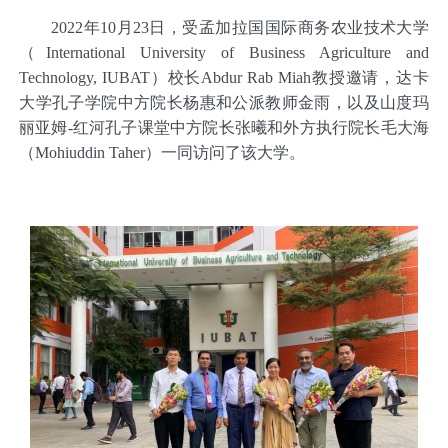
2022
年
10
月
23
日，受孟加拉国国际
商
务农业技术大学
（
International University of Business Agriculture and
Technology, IUBAT
）校长
Abdur Rab Miah
教授
邀请，
达卡
大学孔子学院中方院长杨惠和公派教师金雨，以及山度玛
丽亚姆
-
红河孔子课堂中方院长张曦和外方执行院长毛大海
（
Mohiuddin Taher
）一同访问了该大学。