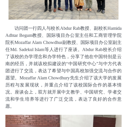
访问团一行四人
与
校长
Abdur Rab
教授、副校长
Hamida
Adhtar Begum
教授、国际项目办公室主任和工商管理学院
院长
Mozaffar Alam Chowdhur
副教授、国际项目办公室副主
任
Md. Sadekul Islam
等人进行了座谈。
Abdur Rab
校长介绍
了该校的办学理念和办学特色，
分享了他在中国特别是云
南的经历，并
就
该校拟建设的“
中国研究中心”
与中方代表
团进行了交流，表达了希望与中国高校加强交流与合作的
愿望。
Mozaffar Alam Chowdhury
先生介绍了
该大学的
发展
历程与发展现状，
并重点介绍了该校国
际合作的基本情
况。座谈会上，双方就开展中文教学、中国研究
、
学者交
流和学生培养等进行了广泛交流，表达了良好的合作意
愿。