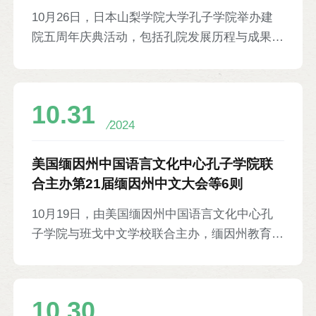
10月26日，日本山梨学院大学孔子学院举办建
院五周年庆典活动，包括孔院发展历程与成果回
顾，中文歌曲演唱，以及扬琴、二胡等中国传统
乐器演奏等。日本厚生劳动省前大臣、东京都前
知事舛添要一现场做“论人类命运共同体理念与
10.31
现存国际秩序的融合”主题讲座。孔院日方理事
2024
长古屋光司，西安交通大学副校长、孔院中方理
事长单智伟，日本多所中文教育机构及师生代表
美国缅因州中国语言文化中心孔子学院联
等70余人参加。
合主办第21届缅因州中文大会等6则
10月19日，由美国缅因州中国语言文化中心孔
子学院与班戈中文学校联合主办，缅因州教育
局、班戈市政府、缅因大学、哈森大学联合协办
的第21届缅因州中文大会在哈森大学举行。与
会人员围绕双语教学、国际生项目、流动图书
10.30
馆、人工智能在中文教学中的应用等议题进行讨