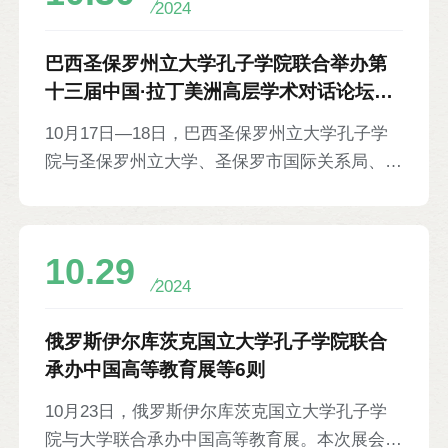
2024
论。缅因州教育厅多语言部官员梅拉妮·珀金
斯、缅因州参议员乔·巴尔达奇、班戈市市长本·
巴西圣保罗州立大学孔子学院联合举办第
斯普雷格、孔院美方院长张静，以及中美教育专
十三届中国·拉丁美洲高层学术对话论坛等
家、各界代表等近150人参加。缅因州WABI5电
6则
10月17日—18日，巴西圣保罗州立大学孔子学
视台对会议进行报道。
院与圣保罗州立大学、圣保罗市国际关系局、中
国社会科学院拉丁美洲研究所联合举办第十三届
中国·拉丁美洲高层学术对话论坛。孔院巴方院
长路易斯·安东尼奥·保利诺围绕中拉高层学术论
10.29
坛等高层次对话交流机制等做主旨发言。巴西科
2024
技和创新部前部长长阿尔多·雷贝洛、大学校长
帕斯卡·巴雷蒂介绍中巴关系合作与发展成果，
俄罗斯伊尔库茨克国立大学孔子学院联合
并肯定了孔院在推进中巴地方合作与人文交流等
承办中国高等教育展等6则
方面所做的贡献。与会人员围绕环境保护、国际
10月23日，俄罗斯伊尔库茨克国立大学孔子学
关系、能源转型等议题进行讨论。圣保罗市国际
院与大学联合承办中国高等教育展。本次展会由
关系局副局长玛丽亚·奥克西莉亚多拉·菲格雷