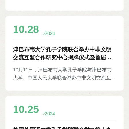
中国国家留学基金委主办，清华大学、武汉大
多、中国社科院拉美研究所所长柴瑜，以及来自
学、厦门大学、北京理工大学等18所中国知名
阿根廷、美国、智利等国的专家学者近百人参
高校参展，介绍各校办学特色、留学项目等。俄
加。
10.28
罗斯外交部驻伊尔库茨克代表科捷利尼科夫、伊
2024
尔库茨克州教育部副部长阿巴诺维奇、伊尔库茨
克国立大学校长施密特、当地大中学生及家长代
津巴布韦大学孔子学院联合举办中非文明
表等千余人参加。
交流互鉴合作研究中心揭牌仪式暨首届中
非文明论坛等6则
10月11日，津巴布韦大学孔子学院与津巴布韦
大学、中国人民大学联合举办中非文明交流互鉴
合作研究中心揭牌仪式暨首届中非文明论坛。该
中心由津巴布韦大学与中国人民大学合作设立，
将助力两校开展中非高等教育合作与人文交流
10.25
等。论坛以“中国式现代化与构建中非全天候命
2024
运共同体”为主题展开讨论。津巴布韦大学执行
校长保罗·马弗莫，中国人民大学党委书记张东