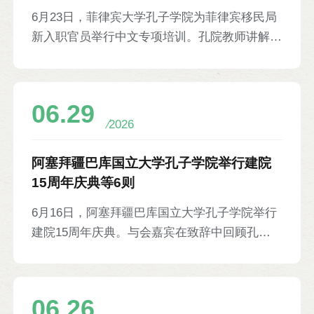
6月23日，菲律宾大学孔子学院为菲律宾移民局
新入职官员举行中文专项培训。孔院教师讲解汉
语拼音、声调、数字表达等基础语言知识，以及
入境问询、工作指令等实用中文会话内容，并组
织入境场景模拟对话，太极拳、毛笔书法等中国
06.29
文化体验活动。孔院菲方院长陈璐（Lourdes T-
2026
Nepomuceno）出席开幕式，移民局26名新员工
参加培训。
阿塞拜疆巴库国立大学孔子学院举行建院
15周年庆典等6则
6月16日，阿塞拜疆巴库国立大学孔子学院举行
建院15周年庆典。与会嘉宾在致辞中回顾孔院
发展历程，孔院师生与大学艺术中心成员表演舞
龙、阿塞拜疆歌曲、中国舞蹈、川剧变脸等文艺
节目。巴库国立大学校长埃利钦·巴巴耶夫、安
06.26
徽大学副校长黄志祥、中企代表、当地中文爱好