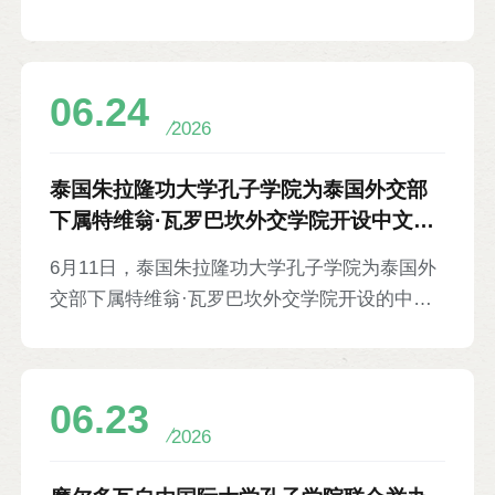
次展览将持续至6月26日，共设“镜中天堂”“神州
掠影”“文脉相通”“海岛民韵”“青春筑梦”“交流互
鉴”和“友谊之桥”7个章节，展出中塞各界人士拍
06.24
摄的有关两国风景、教育、传统文化、青年成长
2026
故事等内容的照片110幅。塞舌尔总统夫人维罗
尼克·赫米尼耶，地方政府和内岛部部长罗斯，
泰国朱拉隆功大学孔子学院为泰国外交部
维多利亚市市长米肖-巴耶特，塞舌尔前副总
下属特维翁·瓦罗巴坎外交学院开设中文培
统、塞中友好促进协会名誉主席梅里顿，塞舌尔
训课程等7则
6月11日，泰国朱拉隆功大学孔子学院为泰国外
大学校长兼孔院塞方院长珀露以及各界代表等
交部下属特维翁·瓦罗巴坎外交学院开设的中文
70余人于开幕首日观展。
培训课程开课。该课程为期4个月，内容涉及
HSK1级词汇、语法与句型等基础知识，以及问
候、自我介绍、日期、买东西等专题内容。来自
06.23
泰国外交部9个部门的30名职员参加培训。外交
2026
学院院长楚察·吉罗功、孔院中方院长韩圣龙等
出席开课仪式。