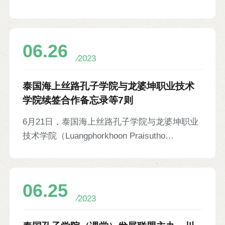
师生现场开展茶艺展示、古琴演奏、功夫表演、
院在北马其顿全境拓展教学点的重大进展，将进
汉服走秀、剪纸与书画体验等文化项目，赢得当
一步推动中国和北马其顿在教育和文化领域的交
地新闻界的高度评价。多哥新闻部长阿耶瓦丹、
流与合作。
06.26
新闻部办公厅主任米西特、新闻部秘书长迪纳
2023
卡、多哥通讯社社长埃耶比伊，中国援多医疗
队、新华社代表等150余人参加。当地多家主流
泰国海上丝路孔子学院与龙婆坤职业技术
媒体对活动进行全程报道，孔院中方院长和教师
学院续签合作备忘录等7则
接受媒体采访。
6月21日，泰国海上丝路孔子学院与龙婆坤职业
技术学院（Luangphorkhoon Praisutho
Technical College）续签合作备忘录。双方将在
中文水平考试、中文教学服务、中文培训以及中
国文化体验活动项目等方面展开深入合作。龙婆
06.25
坤职业技术学院校长Kanjana Nguanklang，副校
2023
长Thanakit Chotbhakdibhokin、Khom Jeknok、
Sunya Kentorapakd，孔院泰方院长张楚雄、中