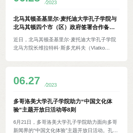
2023
席张俊贵，泰国南部华文民校联谊会主席陈礼
琛，孔院中方院长张家政，孔子课堂中方负责人
北马其顿圣基里尔·麦托迪大学孔子学院与
张伟，泰国南部14所学校及教育机构的420余名
北马其顿四个市（区）政府签署合作备忘
师生等参加。
录等8则
近日，北马其顿圣基里尔·麦托迪大学孔子学院
北马方院长维拉特科·斯多尤科夫（Vlatko
Stoilkov）、中方院长廖伟等先后拜访北马其顿
奥赫里德（Ohrid）、卡尔波什（Karposh）、
韦夫查尼（Vevchani）和雷森（Resen）市(区)
06.27
政府，并分别与四位市（区）长基瑞尔·佩克考
2023
夫（Kiril Pecakov）、斯泰夫·亚基莫夫斯基
（Stevce Jakimovski）、斯佩斯·科恰诺夫斯基
多哥洛美大学孔子学院助力“中国文化体
（Spase Kochovski）、乔万·托齐耶夫斯基
验”主题开放日活动等8则
（Jovan Tozievski）就孔院在辖区内开展中文
6月21日，多哥洛美大学孔子学院助力面向多哥
教学和文化活动进行深入交流。在此基础上，孔
新闻界的“中国文化体验”主题开放日活动。孔院
院与以上市（区）分别签署合作备忘录。这是孔