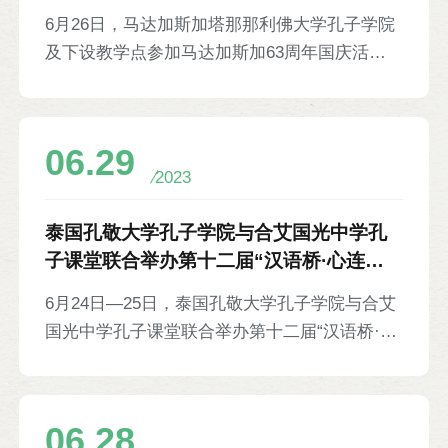
等8则
6月26日，马达加斯加塔那那利佛大学孔子学院
及下设教学点参加马达加斯加63周年国庆活
动。孔院应邀承担太极武术表演指导任务并参加
阅兵式表演，表演内容包括太极拳、南拳、棍
术、刀法、太极扇等。马达加斯加总统Andry
06.29
Rajoelina、马达加斯加军政要员、社会各界人
2023
士等四万五千余人观看。孔院下设马哈赞加教学
点和菲亚纳兰楚阿教学点参加国庆游行活动，展
泰国孔敬大学孔子学院与合艾国光中学孔
示中国传统服饰。马达加斯加国家电视台TV-M
子课堂联合举办第十二届“汉语桥·心连心”
全程进行实况转播。
泰国南部优秀生中华才艺营活动等8则
6月24日—25日，泰国孔敬大学孔子学院与合艾
国光中学孔子课堂联合举办第十二届“汉语桥·心
连心”泰国南部优秀生中华才艺营活动。活动内
容包括武术、歌舞等中华才艺展示，香包、投
壶、空竹等中国传统特色项目，以及无人机、机
06.28
器人等现代科技体验。宋卡府泰中侨团联合会主