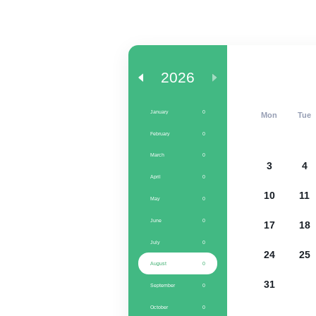
2026
January
0
Mon
Tue
February
0
March
0
3
4
April
0
10
11
May
0
June
0
17
18
July
0
24
25
August
0
31
September
0
October
0