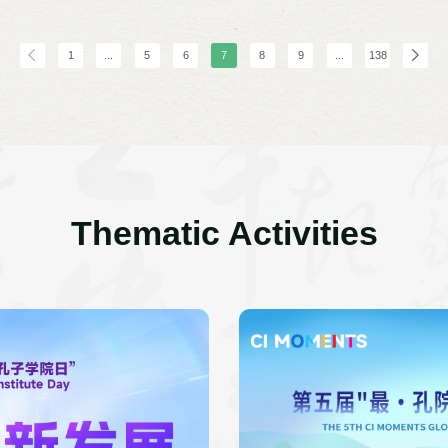
1
...
5
6
7
8
9
...
138
Thematic Activities