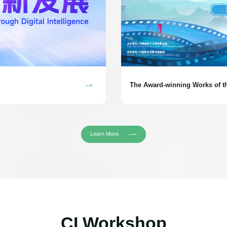
The Award-winning Works of t
Video Collection Event
Learn More
CI Workshop