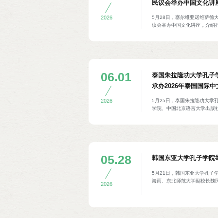
民议会举办中国文化讲
5月28日，塞尔维亚诺维萨德
2026
议会举办中国文化讲座，介绍孔
文化的内涵与当代价值，阐释
国民议会副议长兼外交事务委
30余名议会成员参加。
06.01
泰国朱拉隆功大学孔子
承办2026年泰国国际
5月25日，泰国朱拉隆功大学
2026
学院、中国北京语言大学出版社
高级研修会。本次会议由泰国
文》作者马业敏、泰国D-pr
跨学科领域、课程设计及教材
题做专题讲座，并就相关内容
书长特别代表、教育促进专家
淑环，泰国华文教师公会副主
05.28
韩国东亚大学孔子学院举
隆功大学孔院高级顾问傅增有，
加。
5月21日，韩国东亚大学孔子
海雨、东北师范大学副校长魏
2026
程与办学成果，并就双方未来
现场为孔院创作书法作品，孔
目。东亚孔院韩方院长金钟贤
西班牙等国孔院院长代表、师