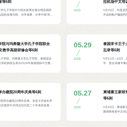
座等6则
拉机场中文培
大学孔子学院中方院长陈秀在塞尔维亚国民
5月25日，印度尼
2026
院的发展历程、办学成果，分享中国“和”
开设的帕卢穆提阿
中国优秀传统文化的精神内核等。塞尔维亚
涉及日常沟通、机
员会主席玛丽娜·拉古什与负责国际事务的
勤、边检、海关等
妮，机场管理局负
学校长嘉鲁达·韦
出席开班仪式。
05.29
学院与玛希隆大学孔子学院联合
泰国宋卡王子
中文教学高级研修会等6则
忘录等6则
孔子学院、玛希隆大学孔子学院、泰国进步
5月21日—22
2026
等机构联合承办2026年泰国国际中文教学
学、普吉诗娜卡琳
教育部民办教育委员会主办，《轻松学中
忘录。根据协议，
ep国际学校语言部主任马云围绕国际中文教学
流等方面为签约学
编写理念、国际学校中文教学实践经验等主
中学校长纳塔亚蓬
同与会人员展开交流。泰国教育部民教委秘
方院长李文宏、泰
查尼达，泰国教育部民教委汉语教育专家黄
席郭晓辉，泰国华文教师公会副主席、朱拉
05.27
办建院20周年庆典等6则
柬埔寨王家研
以及来自泰国各地的中文教师等200人参
等6则
学院举办建院20周年庆典。东亚大学校长李
民在致辞中共同总结孔院二十年来的发展历
5月20日，柬埔
2026
深化合作表达愿景。釜山著名书法家金容权
围绕商务部中文培
院师生表演韩国经典《农乐》、跆拳道等节
需求定制教学内容
、中方院长许真玉，以及来自韩国、蒙古、
作共识。商务部贸
生代表等百余人参加。
方院长吴滔等参加