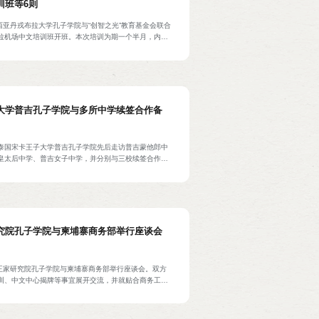
训班等6则
西亚丹戎布拉大学孔子学院与“创智之光”教育基金会联合
拉机场中文培训班开班。本次培训为期一个半月，内容
场服务、基础接待用语及跨文化交流等。来自机场地
部门的138名职工参加培训。中苏拉威西省副省长雷
责人普拉塞蒂约，“创智之光”教育基金会主席威利，大
科，孔院印尼方院长陈燕娜、中方院长杨晓强等70余人
大学普吉孔子学院与多所中学续签合作备
日，泰国宋卡王子大学普吉孔子学院先后走访普吉蒙他郎中
皇太后中学、普吉女子中学，并分别与三校续签合作备
孔院将继续在中文教学、文化活动、教师培训及赴华交
校提供支持。蒙塔郎中学校长皮查特，诗娜卡琳皇太后
，普吉女子中学校长帕尼亚分别出席签约仪式。孔院中
方秘书马增福及教师代表共同参加活动。
究院孔子学院与柬埔寨商务部举行座谈会
寨王家研究院孔子学院与柬埔寨商务部举行座谈会。双方
训、中文中心揭牌等事宜展开交流，并就贴合商务工作
、扩充教学资源，成立专项激励机制等内容达成初步合
易培训与研究院院长帕·伊㜓，孔院柬方院长陈统崇、中
。