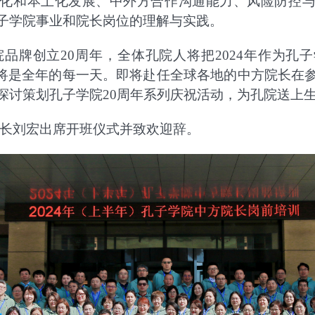
化和本土化发展、中外方合作沟通能力、风险防控
子学院事业和院长岗位的理解与实践。
院品牌创立
20
周年，全体孔院人将把
2024
年作为孔子
”将是全年的每一天。即将赴任全球各地的中方院长在
探讨策划孔子学院
20
周年系列庆祝活动，为孔院送上
长刘宏出席开班仪式并致欢迎辞。