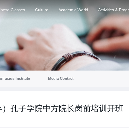
inese Classes
Culture
Academic World
Activities & Pro
nfucius Institute
Media Contact
半年）孔子学院中方院长岗前培训开班