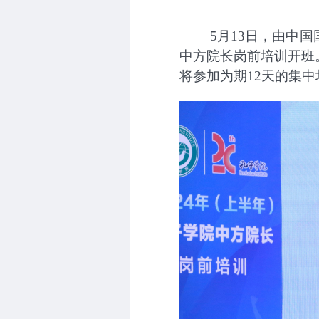
5
月
13
日，由中国
中方院长岗前培训开班
将参加为期
12
天的集中