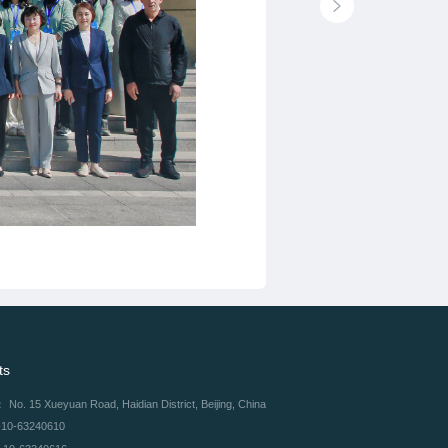
ts
：
No. 15 Xueyuan Road, Haidian District, Beijing, China
-10-63240610