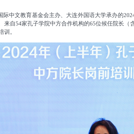
国际中文教育基金会主办、大连外国语大学承办的
202
。来自
54
家孔子学院中方合作机构的
65
位候任院长（
培训。