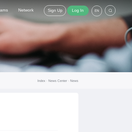
grams
Network
Sign Up
Log In
EN
Index ·
News Center
·
News