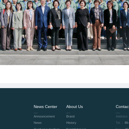
News Center
About Us
Contac
Announcement
Brand
Address
News
History
Tel.：
86