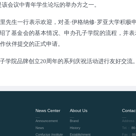
学是该会议中青年学生论坛的举办方之一。
里先生一行表示欢迎，对圣·伊格纳修·罗亚大学积极
绍了基金会的基本情况、申办孔子学院的流程，并表
合作伙伴提交的正式申请。
子学院品牌创立
20
周年的系列庆祝活动进行友好交流
News Center
About Us
Contac
Announcement
Brand
Address
News
History
Tel.：
86
Confucius Institute
Establishment
Fax：
86