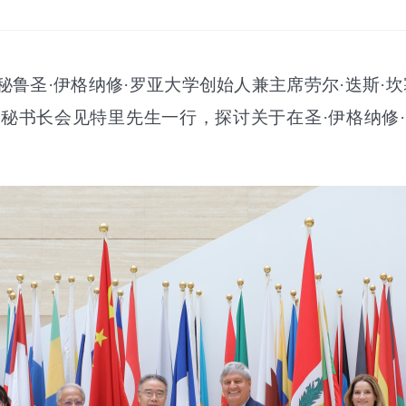
秘鲁圣·伊格纳修·罗亚大学创始人兼主席劳尔·迭斯·
秘书长会见特里先生一行，探讨关于在圣·伊格纳修