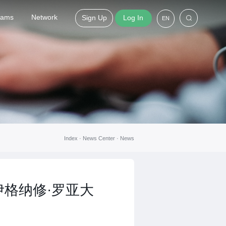
grams
Network
Sign Up
Log In
EN
Index ·
News Center
·
News
格纳修·罗亚大