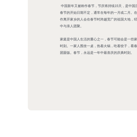
 中国新年又被称作春节，节庆将持续15天，是中国历法中最重要的节日。
春节的开始日期不定，通常在每年的一月或二月。
作离开家乡的人会在春节时跨越宽广的祖国大地，
中与亲人团聚。
家庭是中国人生活的重心之一，春节可能会是一些
时刻。一家人围坐一桌，热着火锅，吃着饺子，看
团圆饭。春节，永远是一年中最喜庆的庆典时刻。