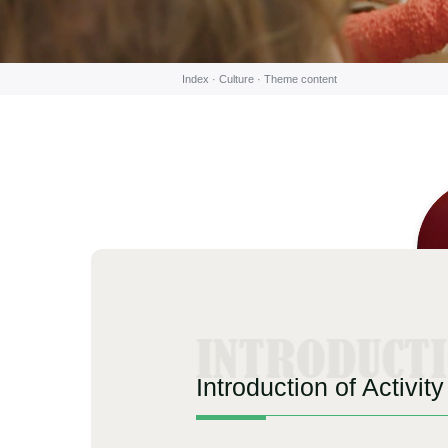
Index ·
Culture
·
Theme content
Introduction of Activity