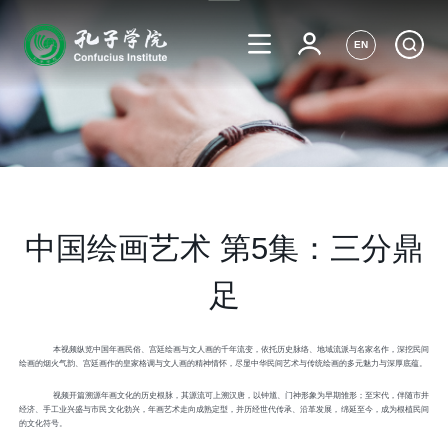
EN
中国绘画艺术 第5集：三分鼎
足
本视频纵览中国年画民俗、宫廷绘画与文人画的千年流变，依托历史脉络、地域流派与名家名作，深挖民间
绘画的烟火气韵、宫廷画作的皇家格调与文人画的精神情怀，尽显中华民间艺术与传统绘画的多元魅力与深厚底蕴。
视频开篇溯源年画文化的历史根脉，其源流可上溯汉唐，以钟馗、门神形象为早期雏形；至宋代，伴随市井
经济、手工业兴盛与市民文化勃兴，年画艺术走向成熟定型，并历经世代传承、沿革发展，绵延至今，成为根植民间
的文化符号。