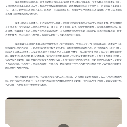
视频聚焦地域年画经典，首先详述拥有四百余年传承历史的天津杨柳青年画，完整拆解其传统制作全流程：
从原创构思或临摹名家画稿入手，甄选适宜木板精雕细琢制版，再将雕版纹样拓印于宣纸之上，最后施以人工彩绘上
色，一步步还原古法年画的匠心工艺。继而逐一介绍苏州桃花坞、四川绵竹等中国木板年画四大核心产地，梳理各地
年画独有的地域风格与艺术特色。
视角转向宫廷绘画体系，历代留存的宫廷画作，成为研究皇家审美取向与宫廷生活的珍贵史料。故宫博物院
研究员聂崇正专业解读宫廷画师存在的价值，缘于帝王对自身言行威仪、朝堂纪事的重视，需专职画师执笔纪实、绘
录盛世。视频继而介绍宫廷画院严苛的画师遴选制度，人选取舍皆贴合皇室喜好；北宋更以科考形式选拔画师，侧重
考察想象力、学识涵养与艺术功底，极大锤炼并提升了宫廷画家的综合素养。
视频细致品鉴描绘伯夷叔齐典故的传世画作，深挖画面细节，赞颂二人坚守气节的崇高品格；画作诞生于南
宋与金对峙的时代背景下，是画家以艺术创作服务皇室政治、寄托家国情怀的典型代表。时代画风随帝王喜好流转，
北宋帝王偏爱花鸟意趣，工笔花鸟画成为当朝绘画主流，名家佳作林立、精工细作尽显华贵；南宋帝王钟情山水意
境，直接推动山水画创作攀上艺术高峰。清代宫廷绘画自成体系，宫廷内设专属创作机构，汇集天下画师奉旨创作，
记录当朝人事风物。最后视频落脚元代文人画独特风骨，不同于民间年画的民俗功用、宫廷绘画的纪实服务，元代文
人画诗画相融、书画合一，画家以画寄情、托物言志，借山水笔墨抒发个人志趣与内心精神世界，赋予绘画超脱世俗
的人文情怀与精神内核。
整部视频贯通民间年画、宫廷绘画与元代文人画三大脉络，从市井民俗到皇家殿堂，从工艺技法到精神内
涵，从时代风尚到人文寄托，完整呈现中国民间绘画与传统绘画的多元风貌、传承脉络与文化价值，为观众铺开一幅
包罗万象、气韵悠长的中华绘画文化长卷。