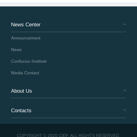
News Center
Announcement
News
Confucius Institute
Media Contact
About Us
Contacts
COPYRIGHT © 2020 CIEF. ALL RIGHTS RESERVED.