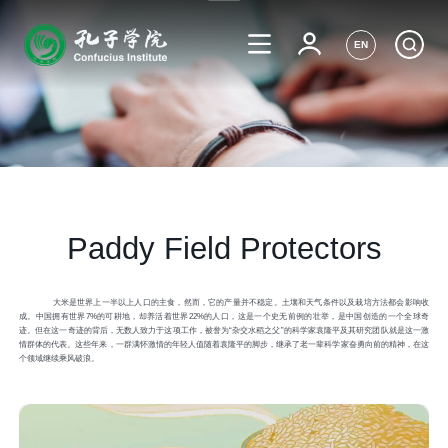
EN
Paddy Field Protectors
大米是世界上一半以上人口的主食，然而，它的产量并不稳定。土壤和天气条件以及栽培方法都会影响收
成。中国拥有世界7%的可耕地，却养活着世界22%的人口，这是一个史无前例的壮举，是中国创造的一个全球奇
迹。但在这一奇迹的背后，无数人致力于这项工作，被誉为“杂交水稻之父”的科学家袁隆平及其研究团队就是这一激
情群体的代表。这些年来，一群满怀激情的年轻人值随着袁隆平的脚步，继承了老一辈科学家奋勇向前的精神，在这
个领域继续乘风破浪。