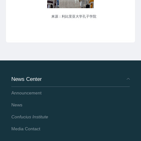
来源：利比里亚大学孔子学院
News Center
Announcement
News
Confucius Institute
Media Contact