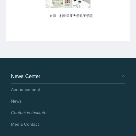
来源：利比里亚大学孔子学院
News Center
Announcement
News
Confucius Institute
Media Contact