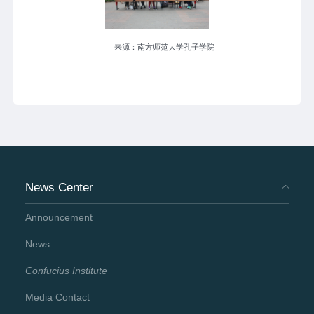
来源：南方师范大学孔子学院
News Center
Announcement
News
Confucius Institute
Media Contact