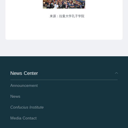
来源：拉曼大学孔子学院
News Center
Announcement
News
Confucius Institute
Media Contact