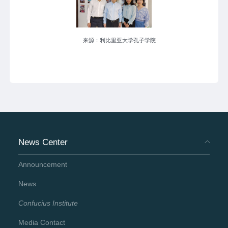
来源：利比里亚大学孔子学院
News Center
Announcement
News
Confucius Institute
Media Contact