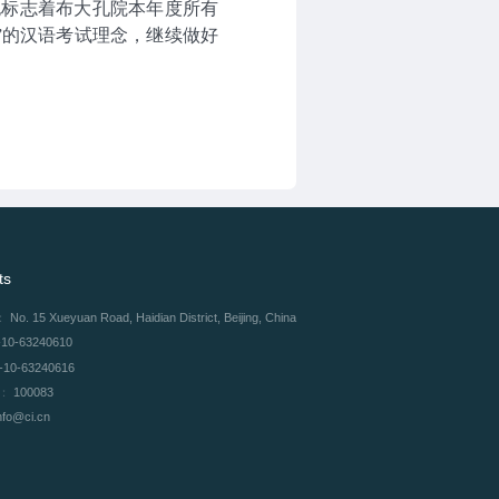
也标志着布大孔院本年度所有
”的汉语考试理念，继续做好
ts
：
No. 15 Xueyuan Road, Haidian District, Beijing, China
-10-63240610
-10-63240616
e：
100083
nfo@ci.cn