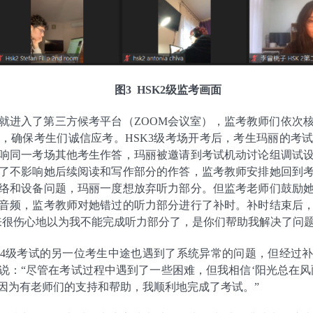
图3 HSK2级监考画面
就进入了第三方候考平台（ZOOM会议室），监考教师们依次
，确保考生们诚信应考。HSK3级考场开考后，考生玛丽的考
响同一考场其他考生作答，玛丽被邀请到考试机动讨论组调试
了不影响她后续阅读和写作部分的作答，监考教师安排她回到
络和设备问题，玛丽一度想放弃听力部分。但监考老师们鼓励
音频，监考教师对她错过的听力部分进行了补时。补时结束后
来很伤心地以为我不能完成听力部分了，是你们帮助我解决了问题
K4级考试的另一位考生中途也遇到了系统异常的问题，但经过
说：“尽管在考试过程中遇到了一些困难，但我相信‘阳光总在风
因为有老师们的支持和帮助，我顺利地完成了考试。”