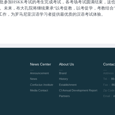
批参加HSKK考试的考生完成考试，各考场考试圆满结束，这
。未来，布大孔院将继续秉承“以考促教，以考促学，考教结合
服务工作，为罗马尼亚汉语学习者提供最优质的汉语考试体验。
News Center
About Us
Contac
Announcement
Brand
Address
News
History
Tel.：
86
Confucius Institute
Establishment
Fax：
86
Media Contact
CI Annual Development Report
Zip Cod
Partners
Email：
i