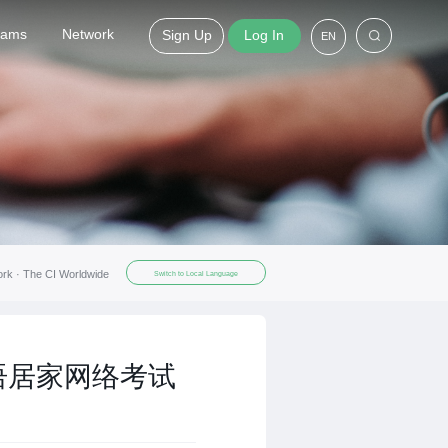
grams
Network
Sign Up
Log In
EN
ork ·
The CI Worldwide
Switch to Local Language
语居家网络考试