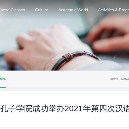
inese Classes
Culture
Academic World
Activities & Pro
ews
Index ·
Netw
孔子学院成功举办2021年第四次汉