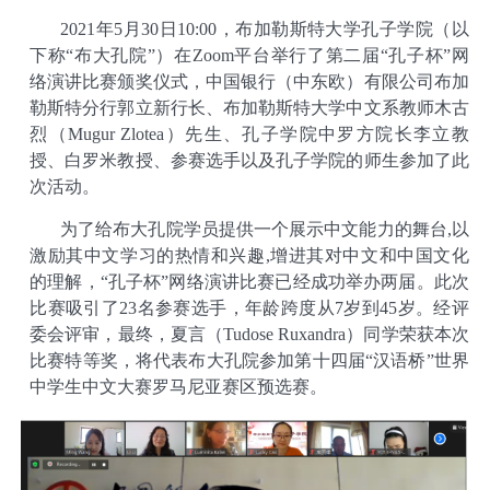
202
1
年
5
月
30
日10:00，布加勒斯特大学孔子学院（以
下称“布大孔院”
）
在
Zoom平台
举行了
第二届“孔子杯”网
络演讲比赛
颁奖仪式，中国银行（中东欧）有限公司布加
勒斯特分行郭立新行长、布加勒斯特大学中文系教师木古
烈（Mugur Zlotea）先生、孔子学院中罗方院长李立教
授、白罗米教授、参赛选手以及孔子学院的师生参加了此
次活动。
为了给布大孔院学员提供一个展示中文能力的舞台,以
激励其中文学习的热情和兴趣,增进其对中文和中国文化
的理解，“孔子杯”网络演讲比赛已经成功举办两届。此次
比赛吸引了23名参赛选手，年龄跨度从7岁到45岁。经评
委会评审，最终，夏言（Tudose Ruxandra）同学荣获本次
比赛特等奖，将代表布大孔院参加第十四届“汉语桥”世界
中学生中文大赛罗马尼亚赛区预选赛。