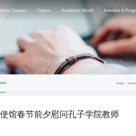
inese Classes
Culture
Academic World
Activities & Pro
ews
Index ·
Netw
使馆春节前夕慰问孔子学院教师