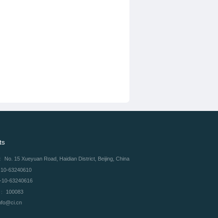
ts
：
No. 15 Xueyuan Road, Haidian District, Beijing, China
-10-63240610
-10-63240616
e：
100083
nfo@ci.cn