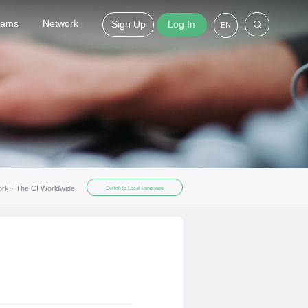
grams
Network
Sign Up
Log In
EN
ork ·
The CI Worldwide
Switch to Local Language