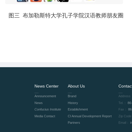
图三 布加勒斯特大学孔子学院汉语教师朋友圈
News Center
About Us
Contac
Announcement
Brand
Address
News
History
Tel.：
86
Confucius Institute
Establishment
Fax：
86
Media Contact
CI Annual Development Report
Zip Cod
Partners
Email：
i