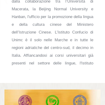
dalla collaborazione tra l’Università di
Macerata, la Beijing Normal University e
Hanban, l'ufficio per la promozione della lingua
e della cultura cinese del Ministero
dell’Istruzione Cinese. L’Istituto Confucio di
Unimc è il solo nelle Marche e in tutte le
regioni adriatiche del centro-sud, il decimo in
Italia. Affiancandosi ai corsi universitari già
presenti nel settore delle lingue, l'Istituto
Confucio è un luogo di incontro tra la cultura
cinese e quella italiana, fondamentale anche
per le relazioni economiche tra le Marche ed i
partner cinesi. È rivolto, infatti, sia ai giovani
studenti sia agli imprenditori, che possono