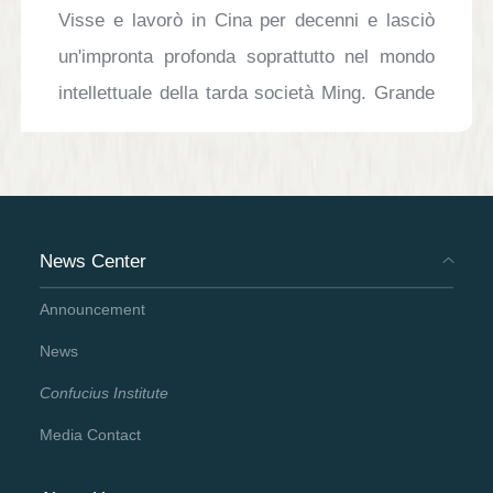
Visse e lavorò in Cina per decenni e lasciò
un'impronta profonda soprattutto nel mondo
intellettuale della tarda società Ming. Grande
pioniere degli scambi culturali sino-italiani e
sino-occidentali dell’età moderna, Matteo
Ricci ottenne il rispetto del popolo cinese e
italiano e divenne l'orgoglio della sua città
News Center
natale, Macerata. Ancora oggi Matteo Ricci è
Announcement
uno dei ponti importanti per la comunicazione
culturale tra Cina e Italia. Attraverso la sua
News
figura possiamo avvicinare i sentimenti dei
Confucius Institute
due popoli e in lui possiamo sintetizzare le
Media Contact
esperienze e le lezioni dei diversi scambi
culturali e di apprendimento reciproco. Negli