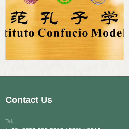
accedere alla formazione e alla comprensione
di un paese, quale la Cina, sempre più
determinante nella scena mondiale. Vengono
regolarmente organizzati corsi di lingua
cinese a tutti i livelli nonché corsi in ambito
economico e giuridico; esami per la
certificazione della conoscenza della lingua
cinese; vengono erogate borse per soggiorni
di studio da sei mesi a un anno in Cina.
Contact Us
Tel.