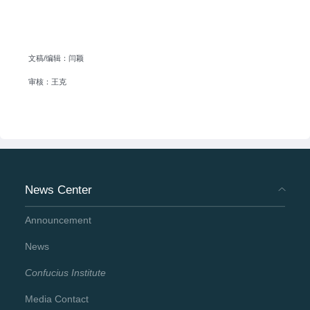
文稿/编辑：闫颖
审核：王克
News Center
Announcement
News
Confucius Institute
Media Contact