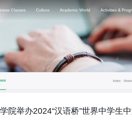
inese Classes
Culture
Academic World
Activities & Pro
ews
Index ·
Netw
学院举办2024“汉语桥”世界中学生