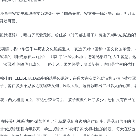
院小画手安立夫和玛依拉为观众带来了国画盛宴。安立夫一幅水墨江南，将江南
灵动可爱。
把我灌醉》，唱出了真爱无悔。哈佳的《时间都去哪了》表达了对时光易逝的
气磅礴，将中华五千年历史文化娓娓道来，表达了对中国和中国文化的挚爱。
演唱的《阳光总在风雨后》，唱出了“不经历风雨，怎能见彩虹”的人生智慧。
上。“汉语桥”伴随他们成长，一路走来，因为热爱，所以坚持，他们是学生的榜样
杜INTELEGENCIA高中的选手莎尼达，在强大亲友团的助演和支持下摘
子，曾在多少个思乡之夜辗转反侧，难以入眠。这首歌唱出了很多人的心声，
鲜花，两人相拥而泣。在这份荣誉背后，孩子默默付出了多少，恐怕只有自己的
，在接受电视采访时动情地说：“孔院是我们身边的合作伙伴，是我们信任的伙
自开设汉语课程两年多来，学生汉语水平得到了家长和社区的肯定。每天在校园