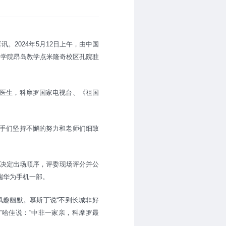
。2024年5月12日上午，由中国
子学院昂岛教学点米隆奇校区孔院驻
医生，科摩罗国家电视台、《祖国
手们坚持不懈的努力和老师们细致
签决定出场顺序，评委现场评分并公
端华为手机一部。
趣幽默。慕斯丁说“不到长城非好
”哈佳说：“中非一家亲，科摩罗最