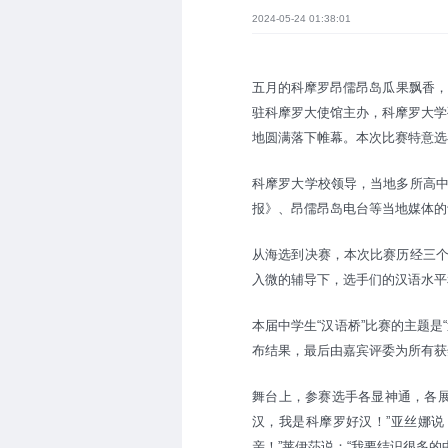
2024-05-24 01:38:01
五月的科摩罗昂儒昂岛瓜果飘香，正
驻科摩罗大使馆主办，科摩罗大学
地圆满落下帷幕。本次比赛特意选
科摩罗大学校领导，当地多所高
报》、昂儒昂岛电台等当地媒体的
从海选到决赛，本次比赛历经三
入微的辅导下，选手们的汉语水平
本届中学生“汉语桥”比赛的主题
布结果，最后由嘉宾评委为所有获
舞台上，参赛选手各显神通，各
汉，我是科摩罗好汉！”亚丝娜说
亲！”莱伊莎说：“我要结识很多的