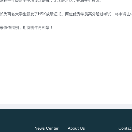
划在一年级新生中增设汉语班，让汉语之花，开满整个校园。”
长为两名大学生颁发了HSK成绩证书。两位优秀学员高分通过考试，将申请去
家依依惜别，期待明年再相聚！
News Center
About Us
Contac