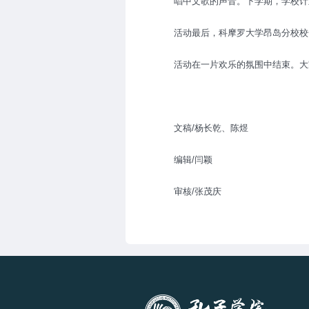
唱中文歌的声音。下学期，学校计
活动最后，科摩罗大学昂岛分校校
活动在一片欢乐的氛围中结束。大
文稿/杨长乾、陈煜
编辑/闫颖
审核/张茂庆