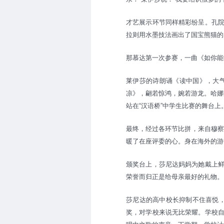
才艺展示环节同样精彩纷呈。孔
拉则用水墨技法画出了国宝熊猫的
那慕达第一次参赛，一曲《如你能
莱伊莎的诗朗诵《读中国》，大
凉》，翩若惊鸿，婉若游龙。哈娜
站在“汉语桥”中学生比赛的舞台
最终，经过各环节比拼，来自穆察穆
暖了在座评委的心。身在海外的游
颁奖台上，莎尼达妈妈为她戴上
荣誉而归正是给母亲最好的礼物。
莎尼达的高中校长抑制不住喜悦
奖，对学校来说无比荣耀。学校