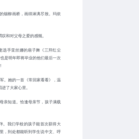
的烟柳画桥，画得淋漓尽致。玛依
喟叹和对父母之爱的感慨。
老选手亚丝娜的扇子舞《三拜红尘
这也是明年即将毕业的他们最后一次
！
得冠军。她的一首《常回家看看》，温
唱进了大家心里。
母亲知道。恰逢母亲节，孩子满载
伴。我们学校的孩子能首次获得大
里，到处都能听到学生说中文、哼