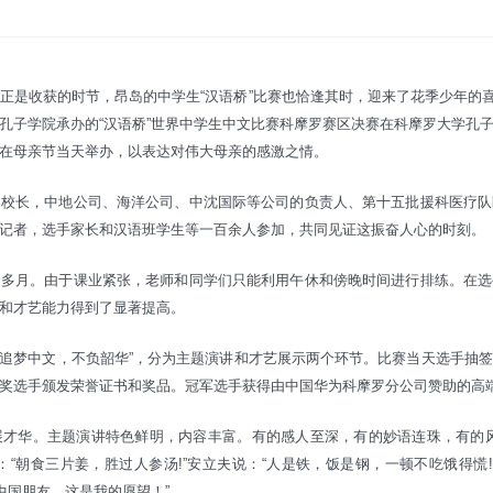
是收获的时节，昂岛的中学生“汉语桥”比赛也恰逢其时，迎来了花季少年的喜讯
孔子学院承办的“汉语桥”世界中学生中文比赛科摩罗赛区决赛在科摩罗大学孔
在母亲节当天举办，以表达对伟大母亲的感激之情。
中校长，中地公司、海洋公司、中沈国际等公司的负责人、第十五批援科医疗队
记者，选手家长和汉语班学生等一百余人参加，共同见证这振奋人心的时刻。
个多月。由于课业紧张，老师和同学们只能利用午休和傍晚时间进行排练。在选
和才艺能力得到了显著提高。
是“追梦中文，不负韶华”，分为主题演讲和才艺展示两个环节。比赛当天选手抽
奖选手颁发荣誉证书和奖品。冠军选手获得由中国华为科摩罗分公司赞助的高
展才华。主题演讲特色鲜明，内容丰富。有的感人至深，有的妙语连珠，有的风
：“朝食三片姜，胜过人参汤!”安立夫说：“人是铁，饭是钢，一顿不吃饿得慌!
中国朋友，这是我的愿望！”