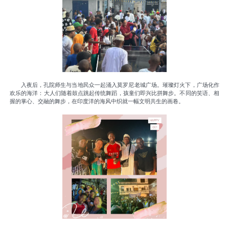
入夜后，孔院师生与当地民众一起涌入莫罗尼老城广场。璀璨灯火下，广场化作
欢乐的海洋：大人们随着鼓点跳起传统舞蹈，孩童们即兴比拼舞步。不同的笑语、相
握的掌心、交融的舞步，在印度洋的海风中织就一幅文明共生的画卷。