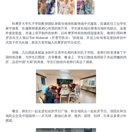
科摩罗大学孔子学院教师团队身着当地传统服饰或中式服装，应邀前往三位学生
家中做客。在穆斯林家庭精心布置的客厅里，学生家长端出摆满当地特色糕点、金黄
炸食的瓷盘，并递上亲手制作的饮料，以科摩罗特有的热情迎接来宾。教师们用科摩
罗语向主人致以“Eid Mubarak（开斋节快乐）”的祝福，并送上绘有青花瓷纹样的中
式筷子作为礼物，将东方美学融入科摩罗的节日仪式。
傍晚，几位因故未能返乡的中文系学生相约来到孔子学院。老师们特意准备了中
国特色佳肴，与学生们围坐，共享餐食。餐桌上，学生们熟练地用筷子夹起滑嫩的鸡
肝，品尝中国“大厨”的美食。学生们纷纷向老师们表达了感谢。
餐后，师生们一起走进狂欢的节日广场，和当地民众一起欢庆节日。张院长和当
地民众交流中国国球——乒乓球，教他们发球、推挡、搓球、扣球，引来众多青少年
围观。