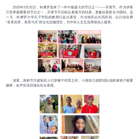
2025年3月31日，科摩罗迎来了一年中最盛大的节日之一——开斋节。作为伊斯
兰世界最重要的节日之一，开斋节不仅标志着斋月的结束，更象征着新生与团结。这
一天，科摩罗大学孔子学院的教师们走出课堂，与当地民众共同庆祝，以行动诠释
“各美其美，美美与共”的文化交融理念，为中科人文交流再续动人篇章。
清晨，身着节日盛装的人们穿梭于邻里之间，小朋友们成群结队地挨家挨户索要
糖果，欢声笑语回荡在街头巷尾。