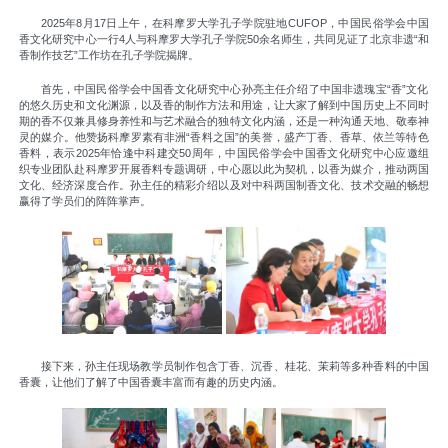
2025年8月17日上午，在科摩罗大学孔子学院驻地CUFOP，中国民俗学会中国
香文化研究中心一行4人与科摩罗大学孔子学院50余名师生，共同见证了北京非遗“和
香制作技艺”工作坊在孔子学院揭牌。
首先，
中国民俗学会中国香文化研究中心
孙亮主任介绍了中国非遗瑰宝“香”文化
的悠久历史和文化渊源，以及香的制作方法和用途，让大家了解到中国历史上不同时
期的香不仅兼具修身养性和与艺术融合的独特文化内涵，还是一种沟通天地、敬奉神
灵的媒介。他赞扬科摩罗素有非洲“香料之国”的美誉，盛产
丁香、香草、依兰
等特色
香料，表示2025年恰逢中科建交50周年，中国民俗学会中国香文化研究中心应邀组
织专业团队赴科摩罗开展香料专题调研，中心愿以此为契机，以香为媒介，推动两国
文化、经济深度合作。孙主任的精彩介绍以及对中科两国制香文化、技术交融的畅想
赢得了学员们的阵阵掌声。
接下来，孙主任现场教学员制作包含丁香、沉香、桂花、茉莉等多种香料的中国
香囊，让他们了解了中国香囊丰富而有趣的历史内涵。