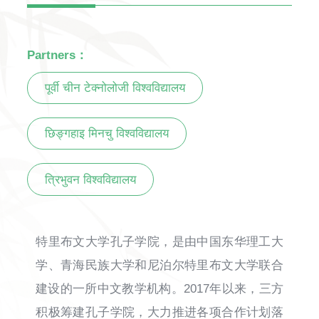
Partners：
पूर्वी चीन टेक्नोलोजी विश्वविद्यालय
छिङ्गहाइ मिनचु विश्वविद्यालय
त्रिभुवन विश्वविद्यालय
特里布文大学孔子学院，是由中国东华理工大
学、青海民族大学和尼泊尔特里布文大学联合
建设的一所中文教学机构。2017年以来，三方
积极筹建孔子学院，大力推进各项合作计划落