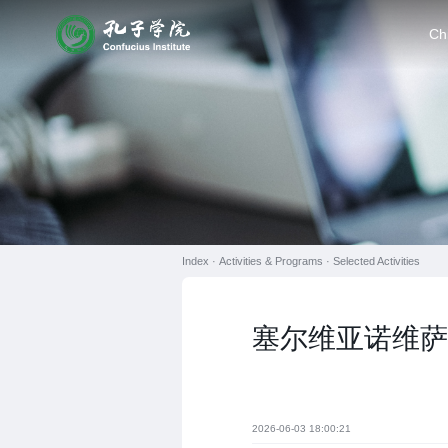
Ch
Index ·
Activities & Programs
·
Selected Activities
塞尔维亚诺维萨
2026-06-03 18:00:21