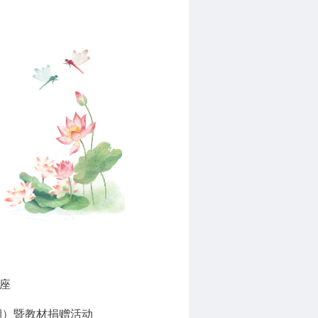
座
期）暨教材捐赠活动