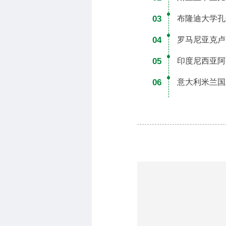
03
布隆迪大学孔
04
罗马尼亚克卢
05
印度尼西亚阿
06
意大利米兰国