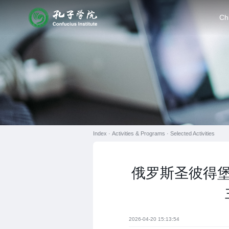
Ch
Index ·
Activities & Programs
·
Selected Activities
俄罗斯圣彼得堡
2026-04-20 15:13:54