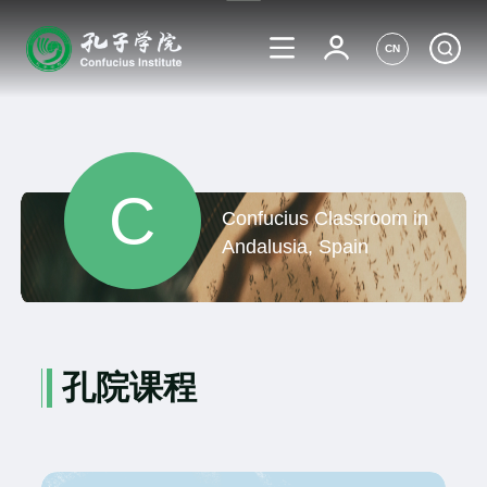
CN
C
Confucius Classroom in
Andalusia, Spain
孔院课程