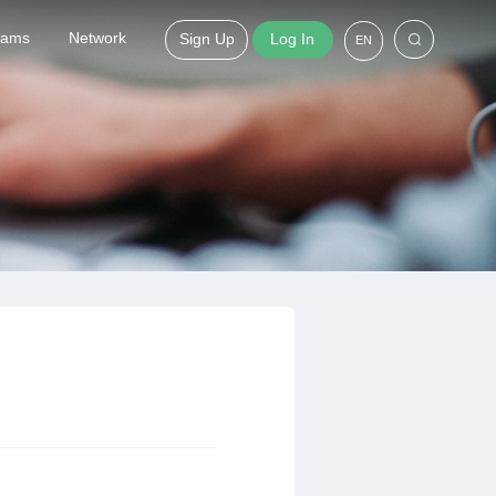
grams
Network
Sign Up
Log In
EN