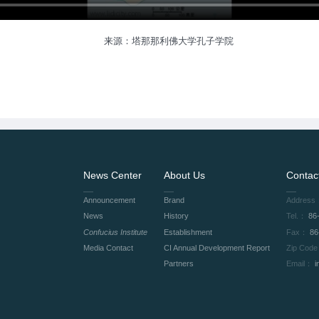
来源：
塔那那利佛大学孔子学院
News Center
About Us
Contac
Announcement
Brand
Address
News
History
Tel.：
86
Confucius Institute
Establishment
Fax：
86
Media Contact
CI Annual Development Report
Zip Cod
Partners
Email：
i