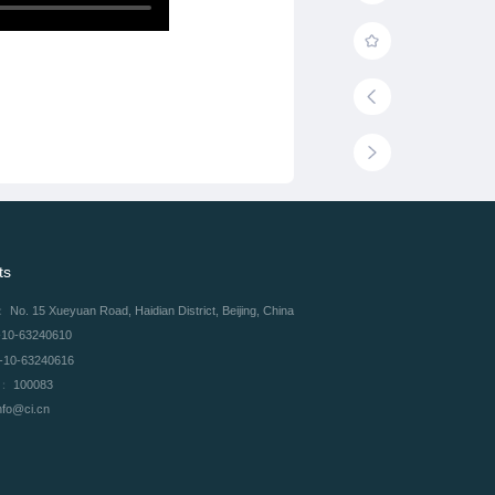
ts
：
No. 15 Xueyuan Road, Haidian District, Beijing, China
-10-63240610
-10-63240616
e：
100083
nfo@ci.cn